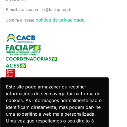
E-mail: transparencia@faciap.org.br
política de privacidade
Confira a nossa
.
Este site pode armazenar ou recolher
informações do seu navegador na forma de
Copyright 2026 Faciap. Todos os direitos reservados.
cookies. As informações normalmente não o
Desenvolvido por Zion ACES.
identificam diretamente, mas podem dar-lhe
uma experiência web mais personalizada.
Uma vez que respeitamos o seu direito à