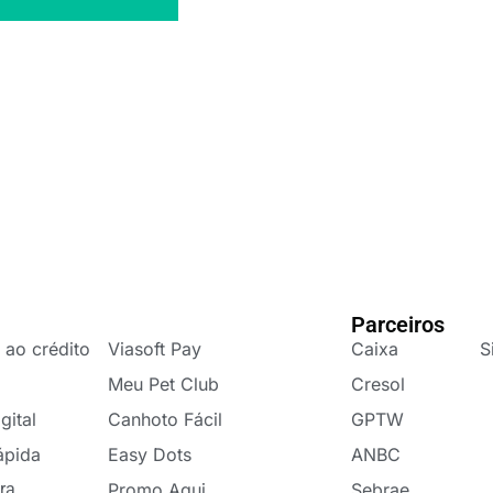
Parceiros
 ao crédito
Viasoft Pay
Caixa
S
Meu Pet Club
Cresol
gital
Canhoto Fácil
GPTW
ápida
Easy Dots
ANBC
ra
Promo Aqui
Sebrae