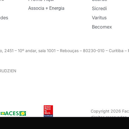
Associa + Energia
Sicredi
ades
Varitus
Becomex
o, 2451 – 10º andar, sala 1001 – Rebouças – 80230-010 – Curitiba 
GRUDZIEN
Copyright 2026 Fac
direitos reservados
Zion ACES.