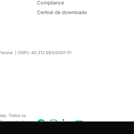
Compliance
Central de downloads
– Paraná | CNPJ: 40.312.993/0001-51
iap. Todos os
. Desenvolvido por