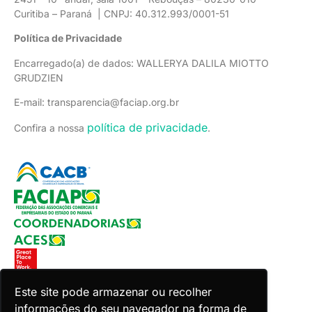
Curitiba – Paraná | CNPJ: 40.312.993/0001-51
Política de Privacidade
Encarregado(a) de dados: WALLERYA DALILA MIOTTO
GRUDZIEN
E-mail: transparencia@faciap.org.br
política de privacidade
Confira a nossa
.
Este site pode armazenar ou recolher
informações do seu navegador na forma de