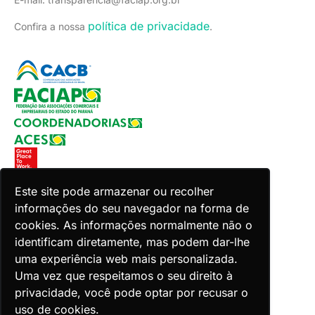
política de privacidade
Confira a nossa
.
Este site pode armazenar ou recolher
informações do seu navegador na forma de
Copyright 2026 Faciap. Todos os direitos reservados.
cookies. As informações normalmente não o
Desenvolvido por Zion ACES.
identificam diretamente, mas podem dar-lhe
uma experiência web mais personalizada.
Uma vez que respeitamos o seu direito à
privacidade, você pode optar por recusar o
uso de cookies.
Voltar ao topo