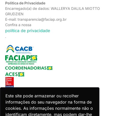
Política de Privacidade
Encarregado(a) de dados: WALLERYA DALILA MIOTTO
GRUDZIEN
E-mail: transparencia@faciap.org.br
Confira a nossa
política de privacidade
.
Este site pode armazenar ou recolher
informações do seu navegador na forma de
Copyright 2026 Faciap. Todos os direitos reservados.
Desenvolvido por Zion ACES.
cookies. As informações normalmente não o
identificam diretamente, mas podem dar-lhe