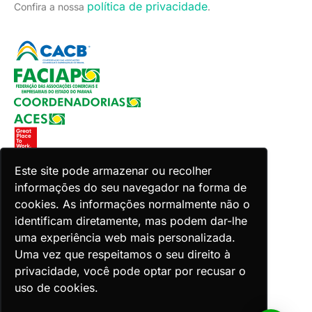
política de privacidade
Confira a nossa
.
Este site pode armazenar ou recolher
informações do seu navegador na forma de
Copyright 2026 Faciap. Todos os direitos reservados.
cookies. As informações normalmente não o
Desenvolvido por Zion ACES.
identificam diretamente, mas podem dar-lhe
uma experiência web mais personalizada.
Uma vez que respeitamos o seu direito à
privacidade, você pode optar por recusar o
uso de cookies.
Voltar ao topo