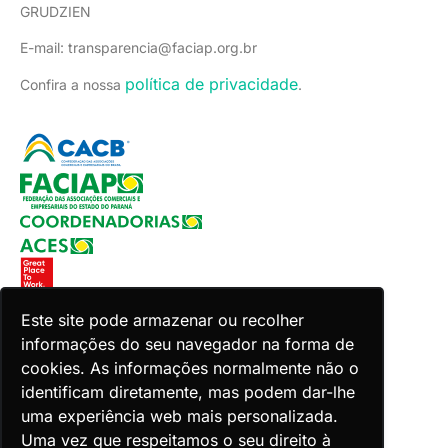
GRUDZIEN
E-mail: transparencia@faciap.org.br
política de privacidade
Confira a nossa
.
Este site pode armazenar ou recolher
informações do seu navegador na forma de
Copyright 2026 Faciap. Todos os direitos reservados.
cookies. As informações normalmente não o
Desenvolvido por Zion ACES.
identificam diretamente, mas podem dar-lhe
uma experiência web mais personalizada.
Uma vez que respeitamos o seu direito à