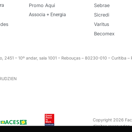
ra
Promo Aqui
Sebrae
Associa + Energia
Sicredi
ades
Varitus
Becomex
o, 2451 – 10º andar, sala 1001 – Rebouças – 80230-010 – Curitiba 
GRUDZIEN
Copyright 2026 Fac
direitos reservados