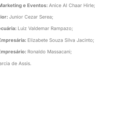
Marketing e Eventos:
Anice Al Chaar Hirle;
ior:
Junior Cezar Serea;
ecuária:
Luiz Valdemar Rampazo;
 Empresária:
Elizabete Souza Silva Jacinto;
Empresário:
Ronaldo Massacani;
rcia de Assis.