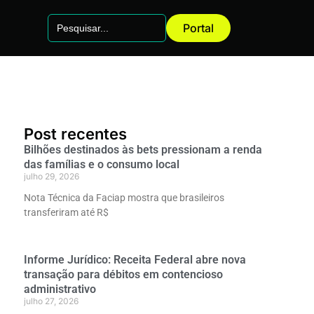
Search
Portal
for:
Post recentes
Bilhões destinados às bets pressionam a renda
das famílias e o consumo local
julho 29, 2026
Nota Técnica da Faciap mostra que brasileiros
transferiram até R$
Informe Jurídico: Receita Federal abre nova
transação para débitos em contencioso
administrativo
julho 27, 2026