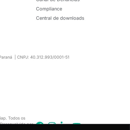
Compliance
Central de downloads
– Paraná | CNPJ: 40.312.993/0001-51
iap. Todos os
. Desenvolvido por