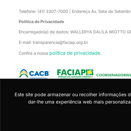
Telefone: (41) 3307-7000 | Endereço Av. Sete de Setembr
Política de Privacidade
Encarregado(a) de dados: WALLERYA DALILA MIOTTO 
E-mail: transparencia@faciap.org.br
política de privacidade
Confira a nossa
.
Este site pode armazenar ou recolher informações 
dar-lhe uma experiência web mais personaliza