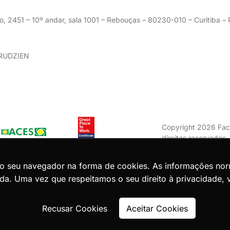
o, 2451 – 10º andar, sala 1001 – Rebouças – 80230-010 – Curitiba 
GRUDZIEN
Copyright 2026 Fac
direitos reservados
Zion ACES.
do seu navegador na forma de cookies. As informações no
da. Uma vez que respeitamos o seu direito à privacidade, 
Voltar ao topo
Recusar Cookies
Aceitar Cookies