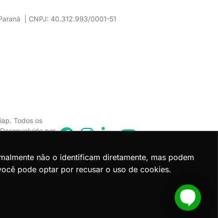
– Paraná | CNPJ: 40.312.993/0001-51
iap. Todos os
. Desenvolvido por
rmalmente não o identificam diretamente, mas podem
você pode optar por recusar o uso de cookies.