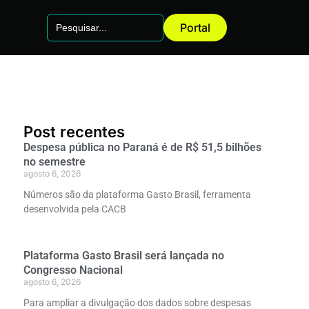
Search
Portal
for:
Post recentes
Despesa pública no Paraná é de R$ 51,5 bilhões
no semestre
agosto 6, 2026
Números são da plataforma Gasto Brasil, ferramenta
desenvolvida pela CACB
Plataforma Gasto Brasil será lançada no
Congresso Nacional
agosto 6, 2026
Para ampliar a divulgação dos dados sobre despesas