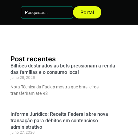
Search
Portal
for:
Post recentes
Bilhões destinados às bets pressionam a renda
das famílias e o consumo local
julho 29, 2026
Nota Técnica da Faciap mostra que brasileiros
transferiram até R$
Informe Jurídico: Receita Federal abre nova
transação para débitos em contencioso
administrativo
julho 27, 2026