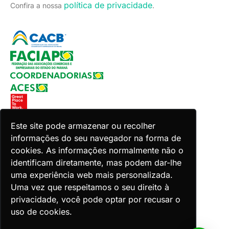
política de privacidade
Confira a nossa
.
Este site pode armazenar ou recolher
informações do seu navegador na forma de
Copyright 2026 Faciap. Todos os direitos reservados.
cookies. As informações normalmente não o
Desenvolvido por Zion ACES.
identificam diretamente, mas podem dar-lhe
uma experiência web mais personalizada.
Uma vez que respeitamos o seu direito à
privacidade, você pode optar por recusar o
uso de cookies.
Voltar ao topo