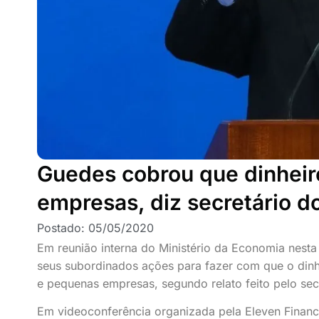
Guedes cobrou que dinhei
empresas, diz secretário d
Postado:
05/05/2020
Em reunião interna do Ministério da Economia nesta
seus subordinados ações para fazer com que o dinh
e pequenas empresas, segundo relato feito pelo sec
Em videoconferência organizada pela Eleven Financi