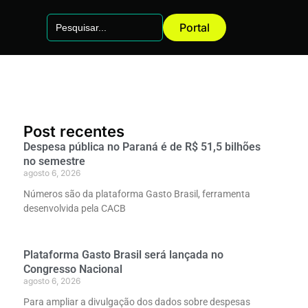
Search
Portal
for:
Post recentes
Despesa pública no Paraná é de R$ 51,5 bilhões
no semestre
agosto 6, 2026
Números são da plataforma Gasto Brasil, ferramenta
desenvolvida pela CACB
Plataforma Gasto Brasil será lançada no
Congresso Nacional
agosto 6, 2026
Para ampliar a divulgação dos dados sobre despesas