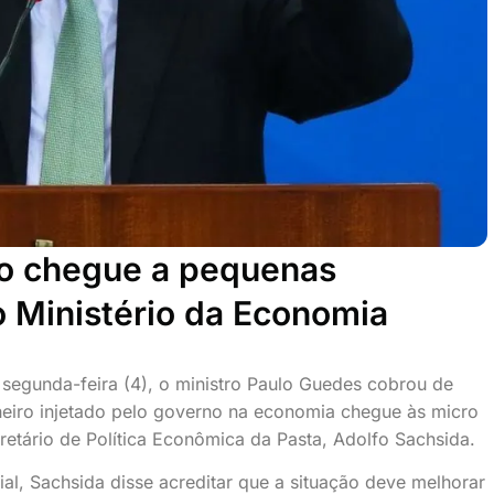
ro chegue a pequenas
o Ministério da Economia
 segunda-feira (4), o ministro Paulo Guedes cobrou de
eiro injetado pelo governo na economia chegue às micro
retário de Política Econômica da Pasta, Adolfo Sachsida.
al, Sachsida disse acreditar que a situação deve melhorar