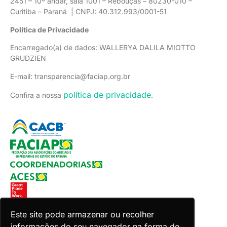
2451 – 10º andar, sala 1001 – Rebouças – 80230-010 –
Curitiba – Paraná | CNPJ: 40.312.993/0001-51
Política de Privacidade
Encarregado(a) de dados: WALLERYA DALILA MIOTTO
GRUDZIEN
E-mail: transparencia@faciap.org.br
política de privacidade
Confira a nossa
.
Este site pode armazenar ou recolher
informações do seu navegador na forma de