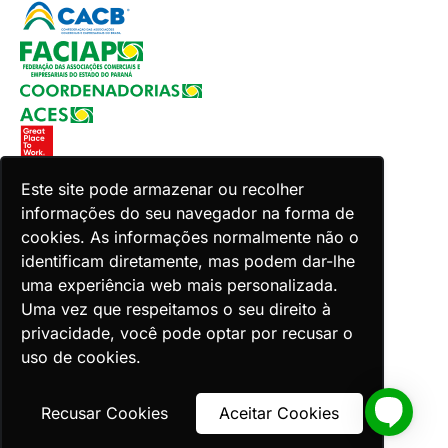
Este site pode armazenar ou recolher
informações do seu navegador na forma de
Copyright 2026 Faciap. Todos os direitos reservados.
cookies. As informações normalmente não o
Desenvolvido por Zion ACES.
identificam diretamente, mas podem dar-lhe
uma experiência web mais personalizada.
Uma vez que respeitamos o seu direito à
privacidade, você pode optar por recusar o
uso de cookies.
Voltar ao topo
Recusar Cookies
Aceitar Cookies