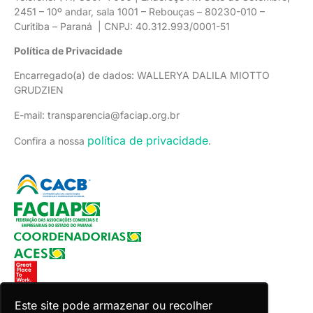
2451 – 10º andar, sala 1001 – Rebouças – 80230-010 –
Curitiba – Paraná | CNPJ: 40.312.993/0001-51
Política de Privacidade
Encarregado(a) de dados: WALLERYA DALILA MIOTTO
GRUDZIEN
E-mail: transparencia@faciap.org.br
política de privacidade
Confira a nossa
.
Este site pode armazenar ou recolher