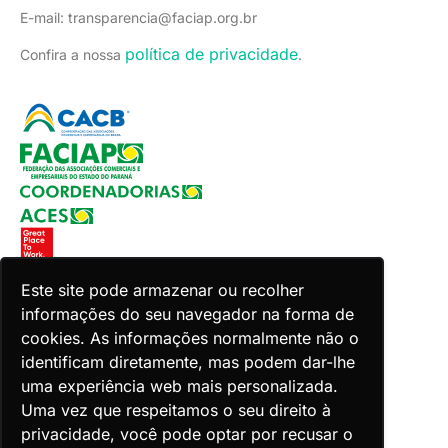
E-mail: transparencia@faciap.org.br
política de privacidade
Confira a nossa
.
Este site pode armazenar ou recolher
informações do seu navegador na forma de
Copyright 2026 Faciap. Todos os direitos reservados.
cookies. As informações normalmente não o
Desenvolvido por Zion ACES.
identificam diretamente, mas podem dar-lhe
uma experiência web mais personalizada.
Uma vez que respeitamos o seu direito à
privacidade, você pode optar por recusar o