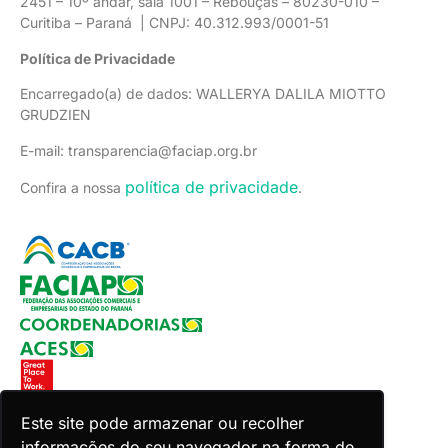
2451 – 10º andar, sala 1001 – Rebouças – 80230-010 –
Curitiba – Paraná | CNPJ: 40.312.993/0001-51
Política de Privacidade
Encarregado(a) de dados: WALLERYA DALILA MIOTTO
GRUDZIEN
E-mail: transparencia@faciap.org.br
política de privacidade
Confira a nossa
.
Este site pode armazenar ou recolher
informações do seu navegador na forma de