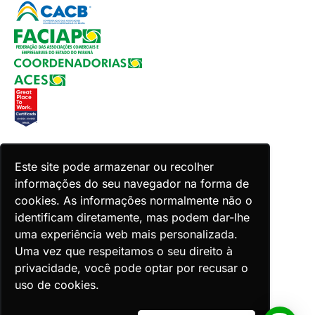
Copyright 2026 Faciap. Todos os direitos reservados.
Este site pode armazenar ou recolher
Desenvolvido por Zion ACES.
informações do seu navegador na forma de
cookies. As informações normalmente não o
identificam diretamente, mas podem dar-lhe
uma experiência web mais personalizada.
Uma vez que respeitamos o seu direito à
Voltar ao topo
privacidade, você pode optar por recusar o
uso de cookies.