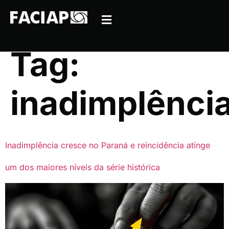
Tag:
inadimplênci
Inadimplência cresce no Paraná e reincidência atinge
um dos maiores níveis da série histórica