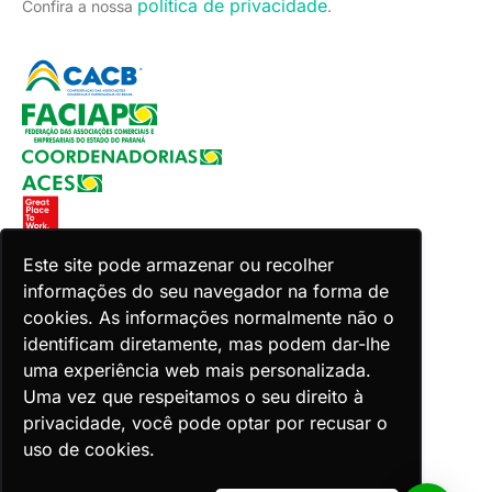
política de privacidade
Confira a nossa
.
Este site pode armazenar ou recolher
informações do seu navegador na forma de
Copyright 2026 Faciap. Todos os direitos reservados.
cookies. As informações normalmente não o
Desenvolvido por Zion ACES.
identificam diretamente, mas podem dar-lhe
uma experiência web mais personalizada.
Uma vez que respeitamos o seu direito à
privacidade, você pode optar por recusar o
uso de cookies.
Voltar ao topo