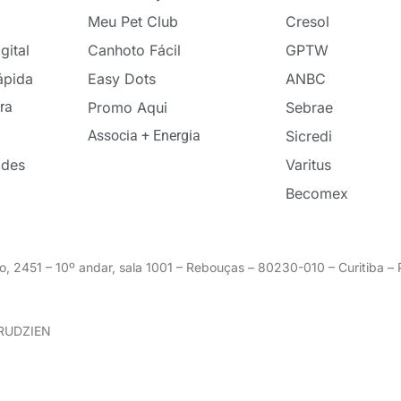
Meu Pet Club
Cresol
gital
Canhoto Fácil
GPTW
ápida
Easy Dots
ANBC
ra
Promo Aqui
Sebrae
Associa + Energia
Sicredi
ades
Varitus
Becomex
o, 2451 – 10º andar, sala 1001 – Rebouças – 80230-010 – Curitiba 
GRUDZIEN