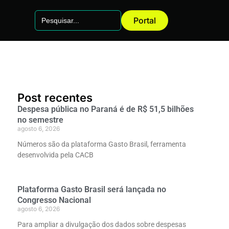
Search
Portal
for:
Post recentes
Despesa pública no Paraná é de R$ 51,5 bilhões
no semestre
agosto 6, 2026
Números são da plataforma Gasto Brasil, ferramenta
desenvolvida pela CACB
Plataforma Gasto Brasil será lançada no
Congresso Nacional
agosto 6, 2026
Para ampliar a divulgação dos dados sobre despesas