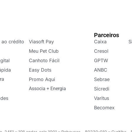
Parceiros
 ao crédito
Viasoft Pay
Caixa
S
Meu Pet Club
Cresol
gital
Canhoto Fácil
GPTW
ápida
Easy Dots
ANBC
ra
Promo Aqui
Sebrae
Associa + Energia
Sicredi
ades
Varitus
Becomex
o, 2451 – 10º andar, sala 1001 – Rebouças – 80230-010 – Curitiba 