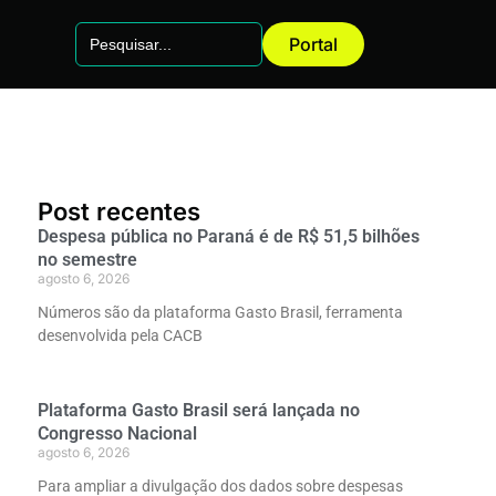
Search
Portal
for:
Post recentes
Despesa pública no Paraná é de R$ 51,5 bilhões
no semestre
agosto 6, 2026
Números são da plataforma Gasto Brasil, ferramenta
desenvolvida pela CACB
Plataforma Gasto Brasil será lançada no
Congresso Nacional
agosto 6, 2026
Para ampliar a divulgação dos dados sobre despesas