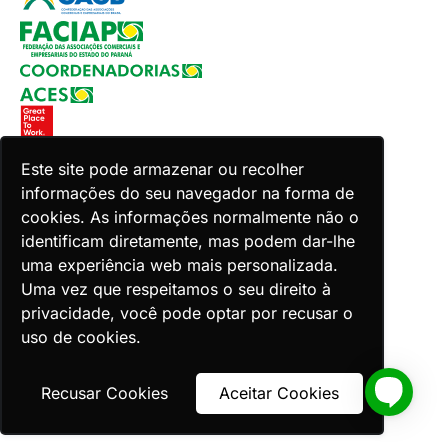
Este site pode armazenar ou recolher
informações do seu navegador na forma de
Copyright 2026 Faciap. Todos os direitos reservados.
cookies. As informações normalmente não o
Desenvolvido por Zion ACES.
identificam diretamente, mas podem dar-lhe
uma experiência web mais personalizada.
Uma vez que respeitamos o seu direito à
privacidade, você pode optar por recusar o
uso de cookies.
Voltar ao topo
Recusar Cookies
Aceitar Cookies