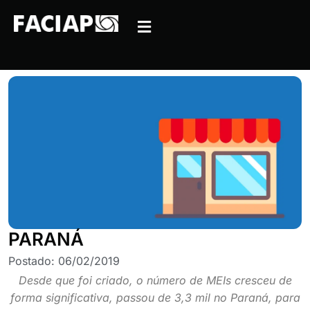
PARANÁ
Postado:
06/02/2019
Desde que foi criado, o número de MEIs cresceu de
forma significativa, passou de 3,3 mil no Paraná, para