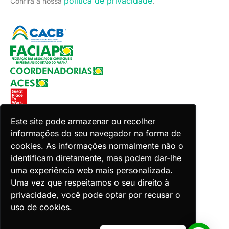
política de privacidade
Confira a nossa
.
Este site pode armazenar ou recolher
informações do seu navegador na forma de
Copyright 2026 Faciap. Todos os direitos reservados.
cookies. As informações normalmente não o
Desenvolvido por Zion ACES.
identificam diretamente, mas podem dar-lhe
uma experiência web mais personalizada.
Uma vez que respeitamos o seu direito à
privacidade, você pode optar por recusar o
uso de cookies.
Voltar ao topo