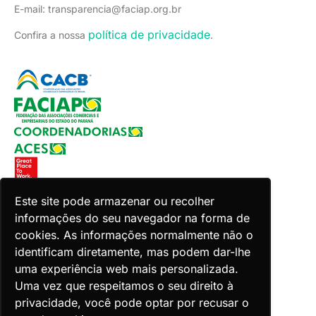
E-mail: transparencia@faciap.org.br
política de privacidade
Confira a nossa
.
Este site pode armazenar ou recolher
informações do seu navegador na forma de
Copyright 2026 Faciap. Todos os direitos reservados.
cookies. As informações normalmente não o
Desenvolvido por Zion ACES.
identificam diretamente, mas podem dar-lhe
uma experiência web mais personalizada.
Uma vez que respeitamos o seu direito à
privacidade, você pode optar por recusar o