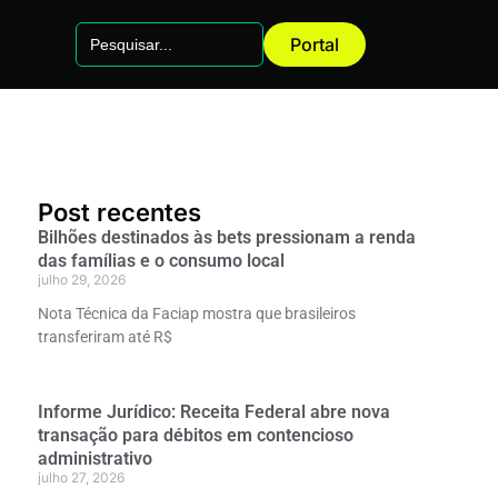
Search
Portal
for:
Post recentes
Bilhões destinados às bets pressionam a renda
das famílias e o consumo local
julho 29, 2026
Nota Técnica da Faciap mostra que brasileiros
transferiram até R$
Informe Jurídico: Receita Federal abre nova
transação para débitos em contencioso
administrativo
julho 27, 2026