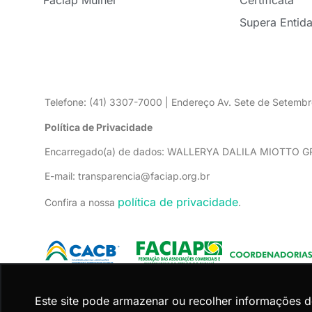
Faciap Mulher
Certificata
Supera Entid
Telefone: (41) 3307-7000 | Endereço Av. Sete de Setembr
Política de Privacidade
Encarregado(a) de dados: WALLERYA DALILA MIOTTO 
E-mail: transparencia@faciap.org.br
política de privacidade
Confira a nossa
.
Este site pode armazenar ou recolher informações 