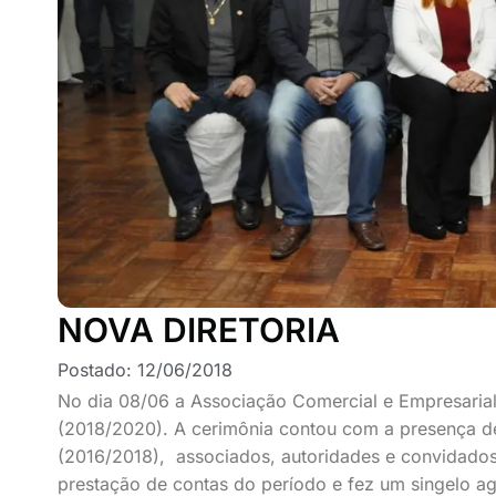
NOVA DIRETORIA
Postado:
12/06/2018
No dia 08/06 a Associação Comercial e Empresarial
(2018/2020). A cerimônia contou com a presença de
(2016/2018), associados, autoridades e convidados.
prestação de contas do período e fez um singelo a