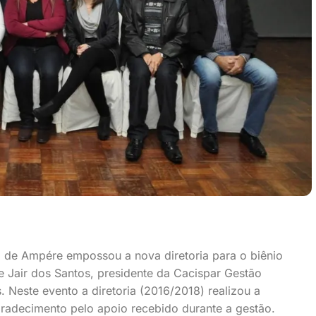
 de Ampére empossou a nova diretoria para o biênio
 Jair dos Santos, presidente da Cacispar Gestão
 Neste evento a diretoria (2016/2018) realizou a
gradecimento pelo apoio recebido durante a gestão.