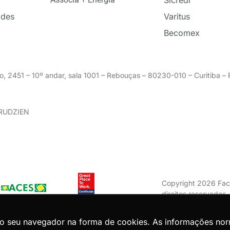
Sicredi
ades
Varitus
Becomex
o, 2451 – 10º andar, sala 1001 – Rebouças – 80230-010 – Curitiba 
GRUDZIEN
Copyright 2026 Fac
direitos reservados
Zion ACES.
do seu navegador na forma de cookies. As informações no