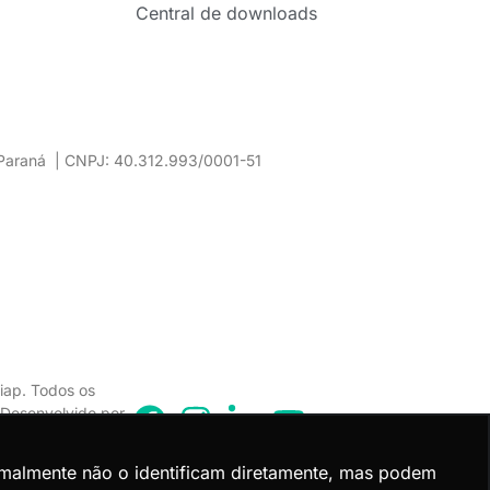
Central de downloads
– Paraná | CNPJ: 40.312.993/0001-51
iap. Todos os
. Desenvolvido por
rmalmente não o identificam diretamente, mas podem