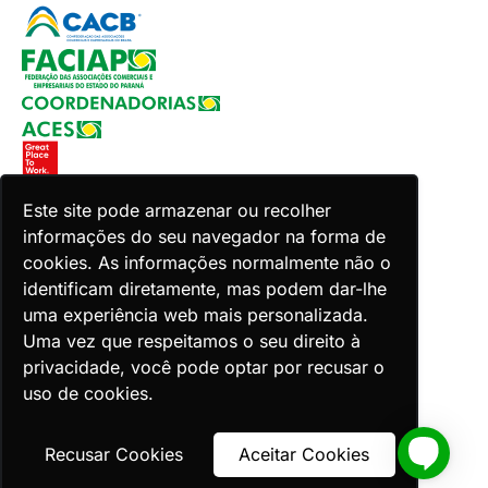
Este site pode armazenar ou recolher
informações do seu navegador na forma de
Copyright 2026 Faciap. Todos os direitos reservados.
cookies. As informações normalmente não o
Desenvolvido por Zion ACES.
identificam diretamente, mas podem dar-lhe
uma experiência web mais personalizada.
Uma vez que respeitamos o seu direito à
privacidade, você pode optar por recusar o
uso de cookies.
Voltar ao topo
Recusar Cookies
Aceitar Cookies