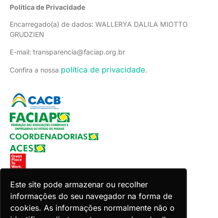
Política de Privacidade
Encarregado(a) de dados: WALLERYA DALILA MIOTTO
GRUDZIEN
E-mail: transparencia@faciap.org.br
política de privacidade
Confira a nossa
.
Este site pode armazenar ou recolher
informações do seu navegador na forma de
Copyright 2026 Faciap. Todos os direitos reservados.
cookies. As informações normalmente não o
Desenvolvido por Zion ACES.