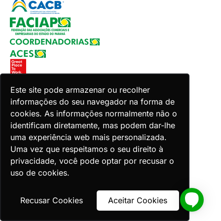
Este site pode armazenar ou recolher
informações do seu navegador na forma de
Copyright 2026 Faciap. Todos os direitos reservados.
cookies. As informações normalmente não o
Desenvolvido por Zion ACES.
identificam diretamente, mas podem dar-lhe
uma experiência web mais personalizada.
Uma vez que respeitamos o seu direito à
privacidade, você pode optar por recusar o
uso de cookies.
Voltar ao topo
Recusar Cookies
Aceitar Cookies