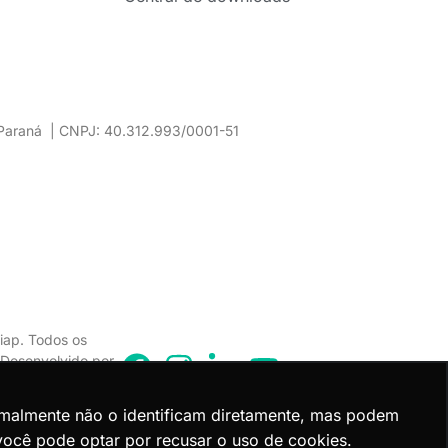
– Paraná | CNPJ: 40.312.993/0001-51
iap. Todos os
. Desenvolvido por
rmalmente não o identificam diretamente, mas podem
você pode optar por recusar o uso de cookies.