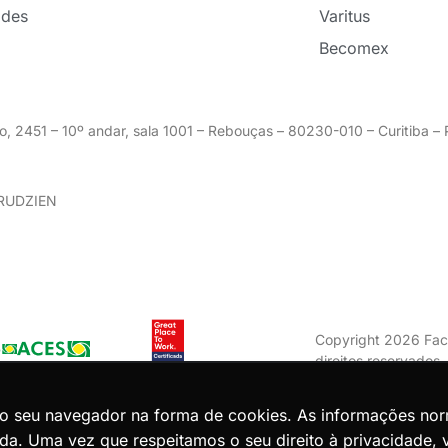
ades
Varitus
Becomex
o, 2451 – 10º andar, sala 1001 – Rebouças – 80230-010 – Curitiba 
GRUDZIEN
Copyright 2026 Fac
direitos reservados
Zion ACES.
do seu navegador na forma de cookies. As informações no
da. Uma vez que respeitamos o seu direito à privacidade, 