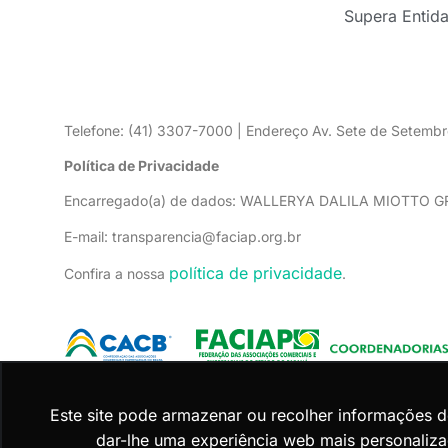
Supera Entid
Telefone: (41) 3307-7000 | Endereço Av. Sete de Setembr
Política de Privacidade
Encarregado(a) de dados: WALLERYA DALILA MIOTTO 
E-mail: transparencia@faciap.org.br
política de privacidade
Confira a nossa
.
Este site pode armazenar ou recolher informações 
dar-lhe uma experiência web mais personaliza