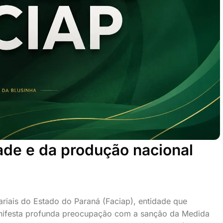
ade e da produção nacional
iais do Estado do Paraná (Faciap), entidade que
anifesta profunda preocupação com a sanção da Medida