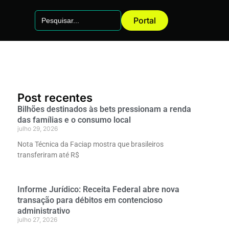
Search
Portal
for:
Post recentes
Bilhões destinados às bets pressionam a renda
das famílias e o consumo local
julho 29, 2026
Nota Técnica da Faciap mostra que brasileiros
transferiram até R$
Informe Jurídico: Receita Federal abre nova
transação para débitos em contencioso
administrativo
julho 27, 2026