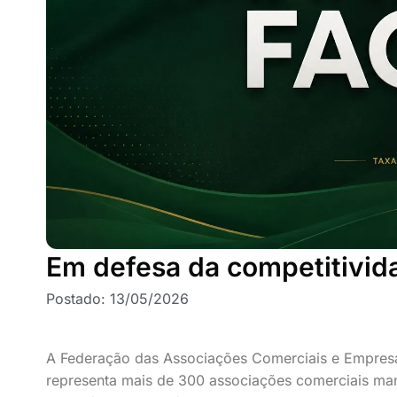
Em defesa da competitivid
Postado:
13/05/2026
A Federação das Associações Comerciais e Empresar
representa mais de 300 associações comerciais m