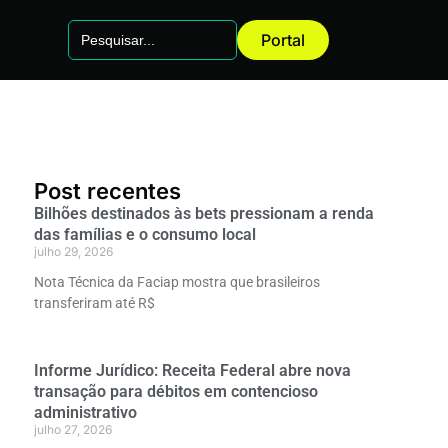
Search
Portal
for:
Post recentes
Bilhões destinados às bets pressionam a renda
das famílias e o consumo local
julho 29, 2026
Nota Técnica da Faciap mostra que brasileiros
transferiram até R$
Informe Jurídico: Receita Federal abre nova
transação para débitos em contencioso
administrativo
julho 27, 2026