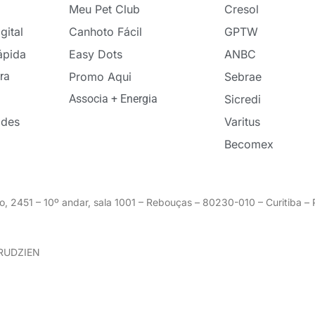
Meu Pet Club
Cresol
gital
Canhoto Fácil
GPTW
ápida
Easy Dots
ANBC
ra
Promo Aqui
Sebrae
Associa + Energia
Sicredi
ades
Varitus
Becomex
o, 2451 – 10º andar, sala 1001 – Rebouças – 80230-010 – Curitiba 
GRUDZIEN