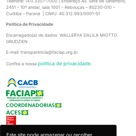
Telefone: (41) 3307-7000 | Endereço Av. Sete de Setembro,
2451 – 10º andar, sala 1001 – Rebouças – 80230-010 –
Curitiba – Paraná | CNPJ: 40.312.993/0001-51
Política de Privacidade
Encarregado(a) de dados: WALLERYA DALILA MIOTTO
GRUDZIEN
E-mail: transparencia@faciap.org.br
política de privacidade
Confira a nossa
.
Este site pode armazenar ou recolher