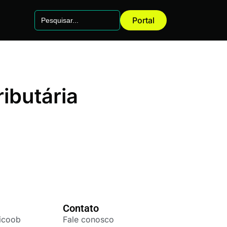
Search
Portal
for:
ributária
Contato
icoob
Fale conosco