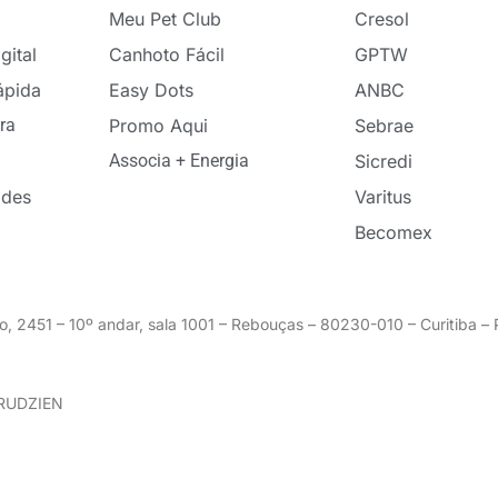
Meu Pet Club
Cresol
gital
Canhoto Fácil
GPTW
ápida
Easy Dots
ANBC
ra
Promo Aqui
Sebrae
Associa + Energia
Sicredi
ades
Varitus
Becomex
o, 2451 – 10º andar, sala 1001 – Rebouças – 80230-010 – Curitiba 
GRUDZIEN