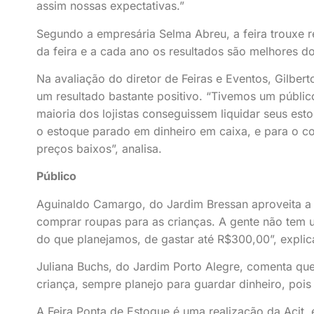
assim nossas expectativas.”
Segundo a empresária Selma Abreu, a feira trouxe re
da feira e a cada ano os resultados são melhores do
Na avaliação do diretor de Feiras e Eventos, Gilbert
um resultado bastante positivo. “Tivemos um públic
maioria dos lojistas conseguissem liquidar seus est
o estoque parado em dinheiro em caixa, e para o c
preços baixos”, analisa.
Público
Aguinaldo Camargo, do Jardim Bressan aproveita a fe
comprar roupas para as crianças. A gente não tem 
do que planejamos, de gastar até R$300,00”, explic
Juliana Buchs, do Jardim Porto Alegre, comenta que 
criança, sempre planejo para guardar dinheiro, poi
A Feira Ponta de Estoque é uma realização da Acit,