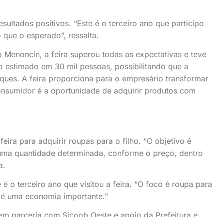
sultados positivos. “Este é o terceiro ano que participo
 que o esperado”, ressalta.
o Menoncin, a feira superou todas as expectativas e teve
o estimado em 30 mil pessoas, possibilitando que a
oques. A feira proporciona para o empresário transformar
onsumidor é a oportunidade de adquirir produtos com
ira para adquirir roupas para o filho. “O objetivo é
uma quantidade determinada, conforme o preço, dentro
a.
é o terceiro ano que visitou a feira. “O foco é roupa para
s é uma economia importante.”
 em parceria com Sicoob Oeste e apoio da Prefeitura e