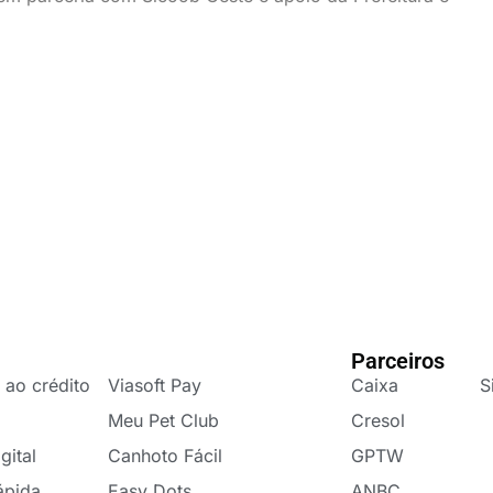
Parceiros
 ao crédito
Viasoft Pay
Caixa
S
Meu Pet Club
Cresol
gital
Canhoto Fácil
GPTW
ápida
Easy Dots
ANBC