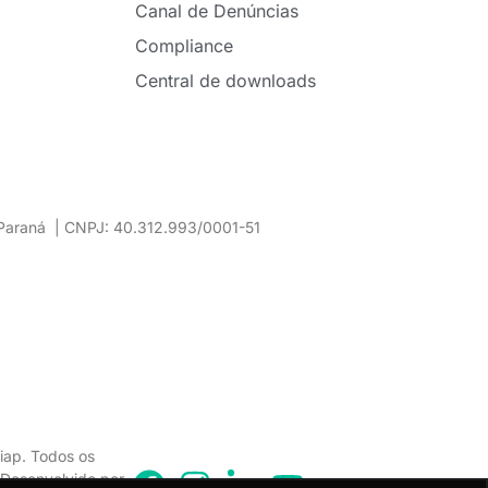
Canal de Denúncias
Compliance
Central de downloads
– Paraná | CNPJ: 40.312.993/0001-51
iap. Todos os
. Desenvolvido por