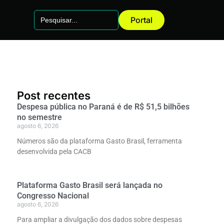
Search
Portal
for:
Post recentes
Despesa pública no Paraná é de R$ 51,5 bilhões
no semestre
agosto 6, 2026
Números são da plataforma Gasto Brasil, ferramenta
desenvolvida pela CACB
Plataforma Gasto Brasil será lançada no
Congresso Nacional
agosto 6, 2026
Para ampliar a divulgação dos dados sobre despesas