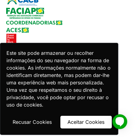
Este site pode armazenar ou recolher
informações do seu navegador na forma de
Copyright 2026 Faciap. Todos os direitos reservados.
cookies. As informações normalmente não o
Desenvolvido por Zion ACES.
identificam diretamente, mas podem dar-lhe
uma experiência web mais personalizada.
Uma vez que respeitamos o seu direito à
privacidade, você pode optar por recusar o
uso de cookies.
Voltar ao topo
Recusar Cookies
Aceitar Cookies