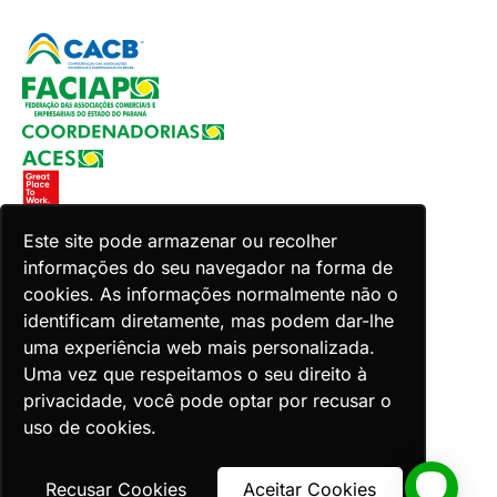
Este site pode armazenar ou recolher
informações do seu navegador na forma de
Copyright 2026 Faciap. Todos os direitos reservados.
cookies. As informações normalmente não o
Desenvolvido por Zion ACES.
identificam diretamente, mas podem dar-lhe
uma experiência web mais personalizada.
Uma vez que respeitamos o seu direito à
privacidade, você pode optar por recusar o
uso de cookies.
Voltar ao topo
Recusar Cookies
Aceitar Cookies