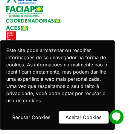
Este site pode armazenar ou recolher
informações do seu navegador na forma de
Copyright 2026 Faciap. Todos os direitos reservados.
cookies. As informações normalmente não o
Desenvolvido por Zion ACES.
identificam diretamente, mas podem dar-lhe
uma experiência web mais personalizada.
Uma vez que respeitamos o seu direito à
privacidade, você pode optar por recusar o
uso de cookies.
Voltar ao topo
Recusar Cookies
Aceitar Cookies