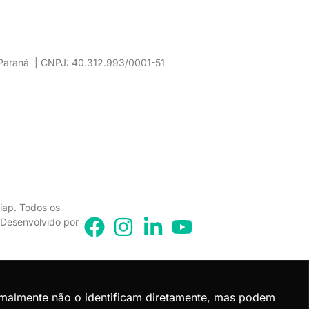
– Paraná | CNPJ: 40.312.993/0001-51
iap. Todos os
. Desenvolvido por
rmalmente não o identificam diretamente, mas podem