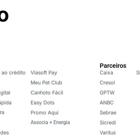
o
Parceiros
 ao crédito
Viasoft Pay
Caixa
S
Meu Pet Club
Cresol
gital
Canhoto Fácil
GPTW
ápida
Easy Dots
ANBC
ra
Promo Aqui
Sebrae
Associa + Energia
Sicredi
ades
Varitus