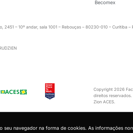
Becomex
o, 2451 – 10º andar, sala 1001 – Rebouças – 80230-010 – Curitiba 
GRUDZIEN
Copyright 2026 Fac
direitos reservados
Zion ACES.
Voltar ao topo
do seu navegador na forma de cookies. As informações no