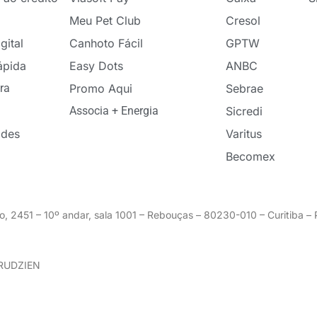
Meu Pet Club
Cresol
gital
Canhoto Fácil
GPTW
ápida
Easy Dots
ANBC
ra
Promo Aqui
Sebrae
Associa + Energia
Sicredi
ades
Varitus
Becomex
o, 2451 – 10º andar, sala 1001 – Rebouças – 80230-010 – Curitiba 
GRUDZIEN