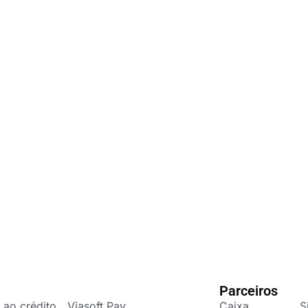
Parceiros
 ao crédito
Viasoft Pay
Caixa
S