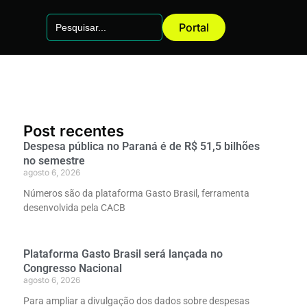
Search
Portal
for:
Post recentes
Despesa pública no Paraná é de R$ 51,5 bilhões
no semestre
agosto 6, 2026
Números são da plataforma Gasto Brasil, ferramenta
desenvolvida pela CACB
Plataforma Gasto Brasil será lançada no
Congresso Nacional
agosto 6, 2026
Para ampliar a divulgação dos dados sobre despesas