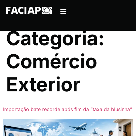
Categoria:
Comércio
Exterior
Importação bate recorde após fim da “taxa da blusinha”