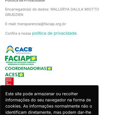
Política de Privacidade
Encarregado(a) de dados: WALLERYA DALILA MIOTTO
GRUDZIEN
E-mail: transparencia@faciap.org.br
política de privacidade
Confira a nossa
.
Este site pode armazenar ou recolher
informações do seu navegador na forma de
Copyright 2026 Faciap. Todos os direitos reservados.
cookies. As informações normalmente não o
Desenvolvido por Zion ACES.
identificam diretamente, mas podem dar-lhe