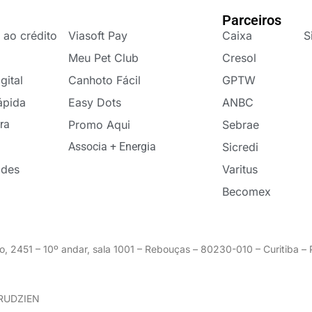
Parceiros
 ao crédito
Viasoft Pay
Caixa
S
Meu Pet Club
Cresol
gital
Canhoto Fácil
GPTW
ápida
Easy Dots
ANBC
ra
Promo Aqui
Sebrae
Associa + Energia
Sicredi
ades
Varitus
Becomex
o, 2451 – 10º andar, sala 1001 – Rebouças – 80230-010 – Curitiba 
GRUDZIEN