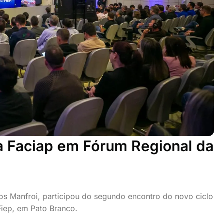
a Faciap em Fórum Regional da
rlos Manfroi, participou do segundo encontro do novo ciclo
Fiep, em Pato Branco.