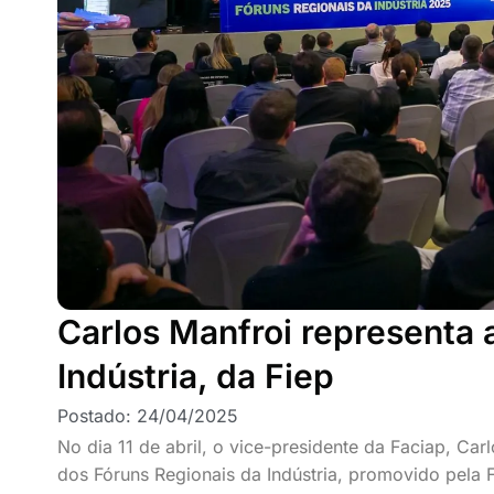
Carlos Manfroi representa 
Indústria, da Fiep
Postado:
24/04/2025
No dia 11 de abril, o vice-presidente da Faciap, Ca
dos Fóruns Regionais da Indústria, promovido pela 