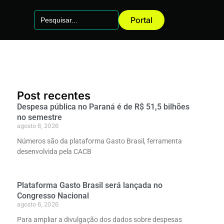
Search
Portal
for:
Post recentes
Despesa pública no Paraná é de R$ 51,5 bilhões
no semestre
agosto 6, 2026
Números são da plataforma Gasto Brasil, ferramenta
desenvolvida pela CACB
Plataforma Gasto Brasil será lançada no
Congresso Nacional
agosto 6, 2026
Para ampliar a divulgação dos dados sobre despesas