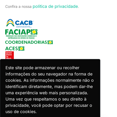
política de privacidade
Confira a nossa
.
Este site pode armazenar ou recolher
informações do seu navegador na forma de
Copyright 2026 Faciap. Todos os direitos reservados.
cookies. As informações normalmente não o
Desenvolvido por Zion ACES.
identificam diretamente, mas podem dar-lhe
uma experiência web mais personalizada.
Uma vez que respeitamos o seu direito à
privacidade, você pode optar por recusar o
uso de cookies.
Voltar ao topo