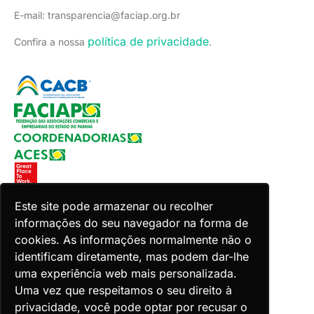
E-mail: transparencia@faciap.org.br
política de privacidade
Confira a nossa
.
Este site pode armazenar ou recolher
informações do seu navegador na forma de
Copyright 2026 Faciap. Todos os direitos reservados.
cookies. As informações normalmente não o
Desenvolvido por Zion ACES.
identificam diretamente, mas podem dar-lhe
uma experiência web mais personalizada.
Uma vez que respeitamos o seu direito à
privacidade, você pode optar por recusar o