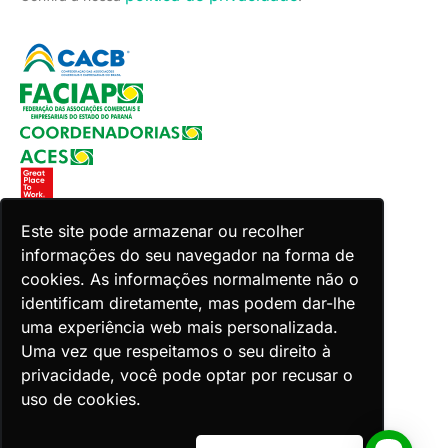
Este site pode armazenar ou recolher
informações do seu navegador na forma de
Copyright 2026 Faciap. Todos os direitos reservados.
cookies. As informações normalmente não o
Desenvolvido por Zion ACES.
identificam diretamente, mas podem dar-lhe
uma experiência web mais personalizada.
Uma vez que respeitamos o seu direito à
privacidade, você pode optar por recusar o
uso de cookies.
Voltar ao topo