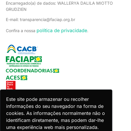
Encarregado(a) de dados: WALLERYA DALILA MIOTTO
GRUDZIEN
E-mail: transparencia@faciap.org.br
política de privacidade
Confira a nossa
.
Este site pode armazenar ou recolher
informações do seu navegador na forma de
Copyright 2026 Faciap. Todos os direitos reservados.
cookies. As informações normalmente não o
Desenvolvido por Zion ACES.
identificam diretamente, mas podem dar-lhe
uma experiência web mais personalizada.