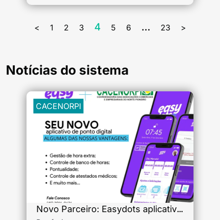
4
…
<
1
2
3
5
6
23
>
Notícias do sistema
CACENORPI
Novo Parceiro: Easydots aplicativo para ponto digital