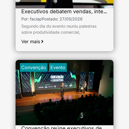
Executivos debatem vendas, integração e fortalecimento das ACEs
Por:
faciap
Postado:
27/05/2026
Segundo dia do evento reuniu palestras
sobre produtividade comercial,
desenvolvimento
Ver mais
Convenção
Evento
Convenção reúne executivos de Associações Comerciais de todo o Estado