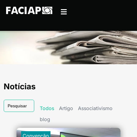
Notícias
Search
for:
Todos
Artigo
Associativismo
blog
Convenção