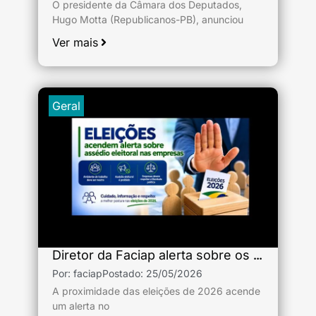
O presidente da Câmara dos Deputados,
Hugo Motta (Republicanos-PB), anunciou
Ver mais
Geral
Diretor da Faciap alerta sobre os riscos do assédio eleitoral nas empresas
Por:
faciap
Postado:
25/05/2026
A proximidade das eleições de 2026 acende
um alerta no