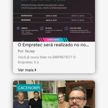
O Empretec será realizado no norte pioneiro. APROVEITE ESSA OPORTUNIDADE
Por:
faciap
Você já ouviu falar no EMPRETEC? O
Empretec é o
Ver mais
CACENORPI