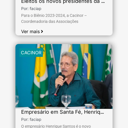
Eleitos os novos presidentes da Cacinor Mulher e da Cacinor Jovem
Por:
faciap
Para o Biênio 2023-2024, a Cacinor –
Coordenadoria das Associações
Ver mais
CACINOR
Empresário em Santa Fé, Henrique Santos é o novo presidente da Cacinor
Por:
faciap
O empresário Henrique Santos é o novo