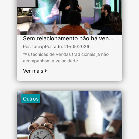
Sem relacionamento não há venda sustentável
Por:
faciap
Postado:
29/05/2026
“As técnicas de vendas tradicionais já não
acompanham a velocidade
Ver mais
Outros