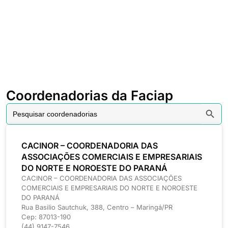
Coordenadorias da Faciap
Searc
Search
for:
CACINOR – COORDENADORIA DAS
ASSOCIAÇÕES COMERCIAIS E EMPRESARIAIS
DO NORTE E NOROESTE DO PARANÁ
CACINOR – COORDENADORIA DAS ASSOCIAÇÕES
COMERCIAIS E EMPRESARIAIS DO NORTE E NOROESTE
DO PARANÁ
Rua Basilio Sautchuk, 388, Centro – Maringá/PR
Cep: 87013-190
(44) 9147-7546