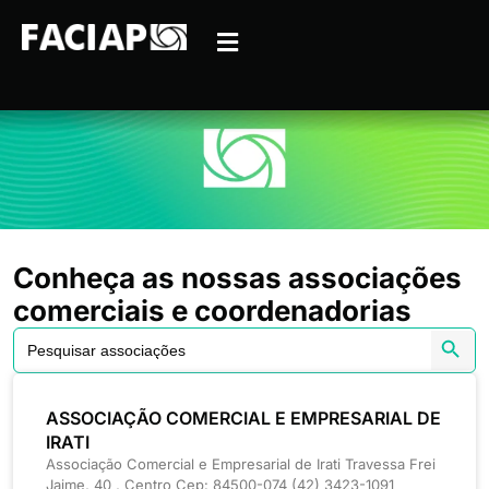
Conheça as nossas associações
comerciais e coordenadorias
Searc
Search
for:
ASSOCIAÇÃO COMERCIAL E EMPRESARIAL DE
IRATI
Associação Comercial e Empresarial de Irati Travessa Frei
Jaime, 40 , Centro Cep: 84500-074 (42) 3423-1091